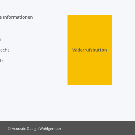
e Informationen
m
recht
Widerrufsbutton
tz
© Acoustic Design Wohlgemuth