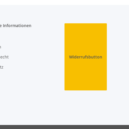
e Informationen
m
recht
Widerrufsbutton
tz