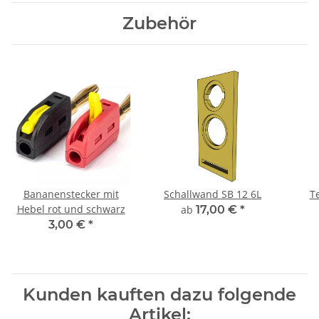
Zubehör
Bananenstecker mit
Schallwand SB 12 6L
T
Hebel rot und schwarz
ab
17,00 €
*
3,00 €
*
Kunden kauften dazu folgende
Artikel: