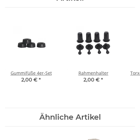
Gummifüße 4er-Set
Rahmenhalter
Torx
2,00 €
*
2,00 €
*
Ähnliche Artikel