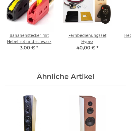
Bananenstecker mit
Fernbedienungsset
Heb
Hebel rot und schwarz
Hypex
3,00 €
*
40,00 €
*
Ähnliche Artikel