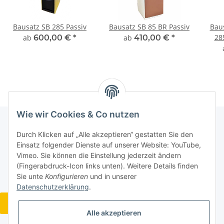
Bausatz SB 285 Passiv
Bausatz SB 85 BR Passiv
Bau
28
ab
600,00 €
*
ab
410,00 €
*
Wie wir Cookies & Co nutzen
Durch Klicken auf „Alle akzeptieren“ gestatten Sie den
Informationen
Einsatz folgender Dienste auf unserer Website: YouTube,
Vimeo. Sie können die Einstellung jederzeit ändern
(Fingerabdruck-Icon links unten). Weitere Details finden
Gesetzliche Informationen
Sie unte
Konfigurieren
und in unserer
Datenschutzerklärung
.
Widerrufsbutton
Alle akzeptieren