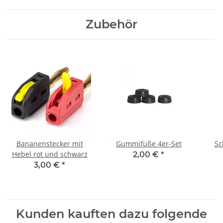
Zubehör
Bananenstecker mit
Gummifüße 4er-Set
Sc
Hebel rot und schwarz
2,00 €
*
3,00 €
*
Kunden kauften dazu folgende