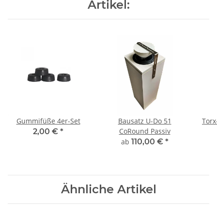
Artikel:
Gummifüße 4er-Set
Bausatz U-Do 51
Torx
CoRound Passiv
2,00 €
*
ab
110,00 €
*
Ähnliche Artikel