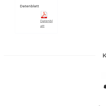
Datenblatt
Datenbl
att
K