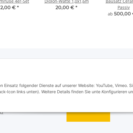
ifüße 4er-Set
Diolon-Watte 1,0x1,6m
Bausatz Cera
Passiv
2,00 €
*
20,00 €
*
ab
500,00
e Informationen
en Einsatz folgender Dienste auf unserer Website: YouTube, Vimeo. S
m
ck-Icon links unten). Weitere Details finden Sie unte
Konfigurieren
un
recht
Widerrufsbutton
tz