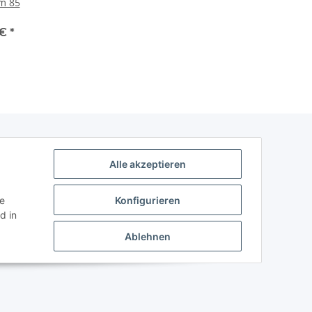
m 85
 €
*
Alle akzeptieren
ie
Konfigurieren
d in
Ablehnen