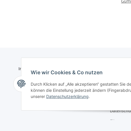
Gumm
Informationen
Gesetzlich
Wie wir Cookies & Co nutzen
Kontaktformular
AGB
Durch Klicken auf „Alle akzeptieren“ gestatten Sie d
Versand- & Zahlungsbedingungen
Impressu
können die Einstellung jederzeit ändern (Fingerabdru
unserer
Datenschutzerklärung
.
Widerrufs
Datenschu
Sitemap