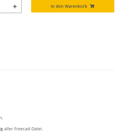
In den Warenkorb
n.
ie
aller Freecad-Datei.