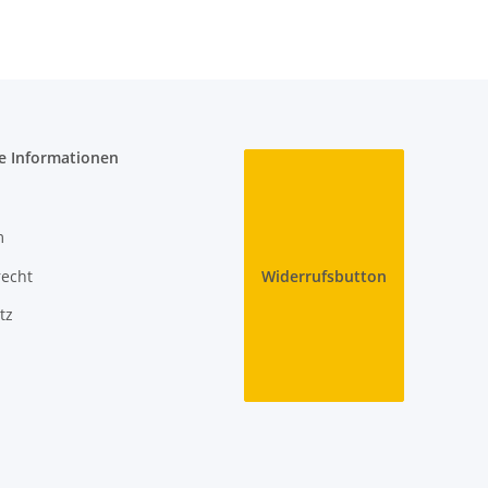
e Informationen
m
recht
Widerrufsbutton
tz