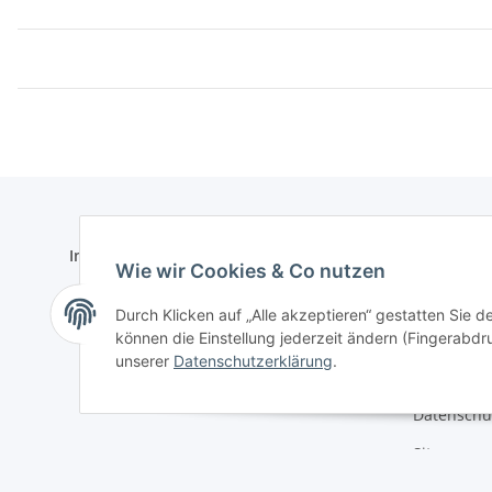
Informationen
Gesetzlich
Wie wir Cookies & Co nutzen
Kontaktformular
AGB
Durch Klicken auf „Alle akzeptieren“ gestatten Sie d
Versand- & Zahlungsbedingungen
Impressu
können die Einstellung jederzeit ändern (Fingerabdru
unserer
Datenschutzerklärung
.
Widerrufs
Datenschu
Sitemap