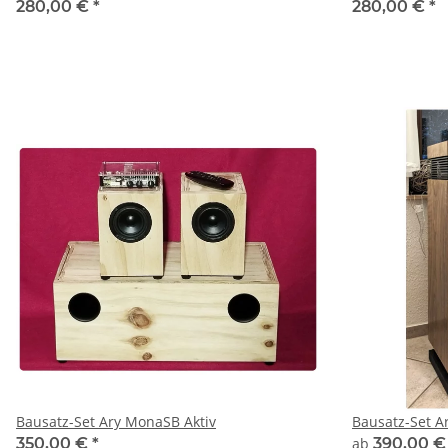
280,00 €
*
280,00 €
*
Bausatz-Set Ary MonaSB Aktiv
Bausatz-Set A
350,00 €
*
ab
390,00 