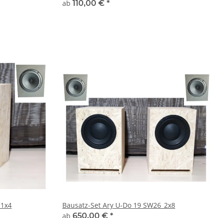
ab
110,00 €
*
_1x4
Bausatz-Set Ary U-Do 19 SW26_2x8
ab
650,00 €
*