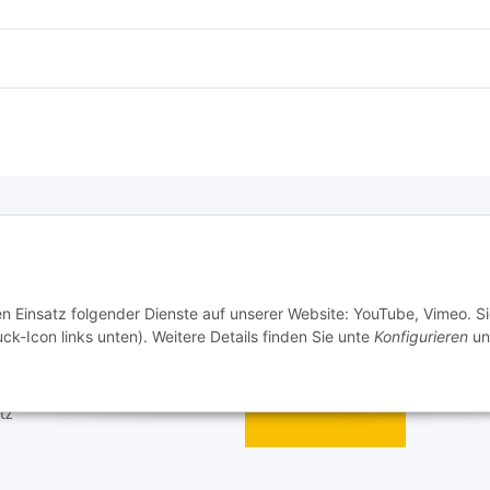
e Informationen
en Einsatz folgender Dienste auf unserer Website: YouTube, Vimeo. S
m
ck-Icon links unten). Weitere Details finden Sie unte
Konfigurieren
un
recht
Widerrufsbutton
tz