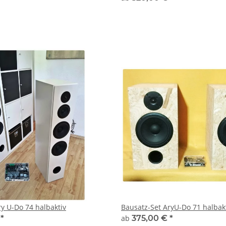
ry U-Do 74 halbaktiv
Bausatz-Set AryU-Do 71 halbak
€
*
ab
375,00 €
*