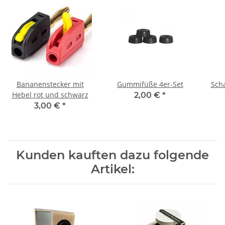
Bananenstecker mit
Gummifüße 4er-Set
Sch
Hebel rot und schwarz
2,00 €
*
3,00 €
*
Kunden kauften dazu folgende
Artikel: