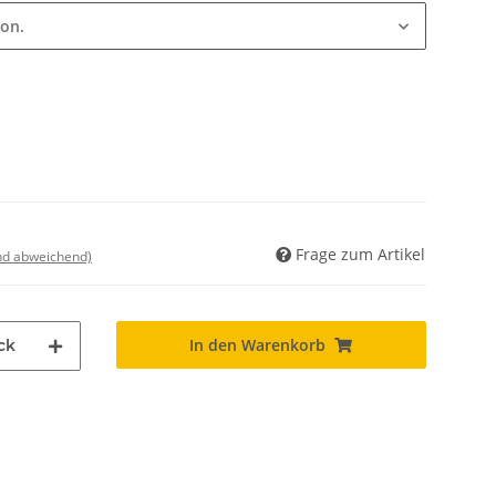
ion.
Frage zum Artikel
nd abweichend)
In den Warenkorb
ck