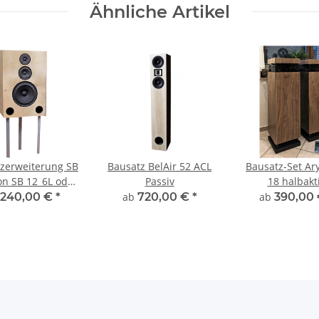
Ähnliche Artikel
zerweiterung SB
Bausatz BelAir 52 ACL
Bausatz-Set Ar
on SB 12_6L oder
Passiv
18 halbakt
ACL Passiv
240,00 €
*
ab
720,00 €
*
ab
390,00