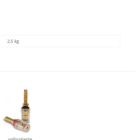
2,5 kg
vollisolierte