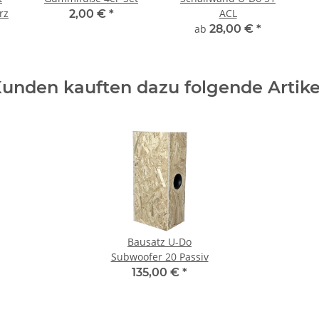
rz
ACL
2,00 €
*
ab
28,00 €
*
unden kauften dazu folgende Artike
Bausatz U-Do
Subwoofer 20 Passiv
135,00 €
*