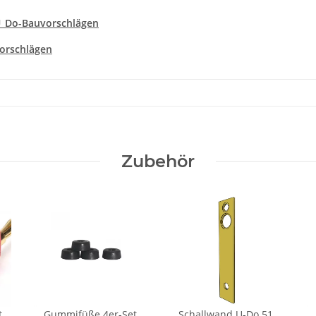
U_Do-Bauvorschlägen
vorschlägen
Zubehör
t
Gummifüße 4er-Set
Schallwand U-Do 51