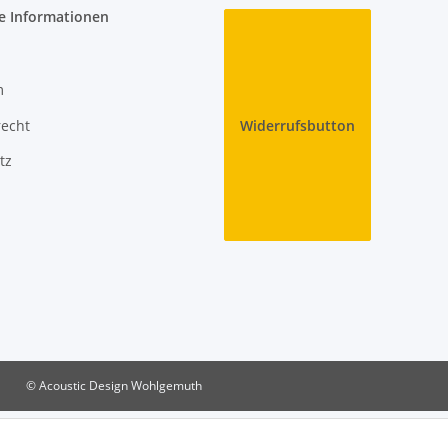
e Informationen
m
recht
Widerrufsbutton
tz
© Acoustic Design Wohlgemuth