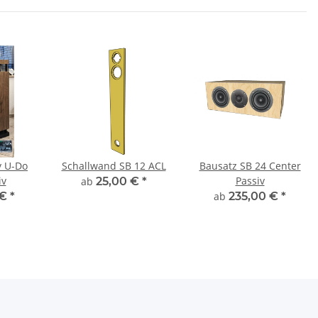
y U-Do
Schallwand SB 12 ACL
Bausatz SB 24 Center
iv
Passiv
ab
25,00 €
*
 €
*
ab
235,00 €
*