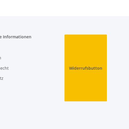
e Informationen
m
recht
Widerrufsbutton
tz