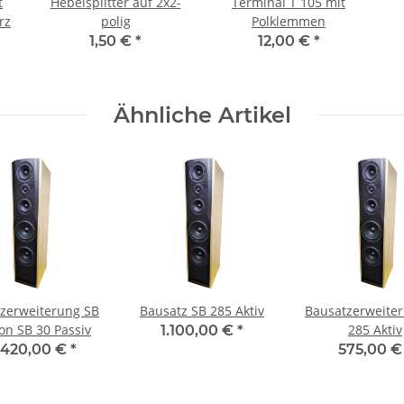
t
Hebelsplitter auf 2x2-
Terminal T 105 mit
rz
polig
Polklemmen
1,50 €
*
12,00 €
*
Ähnliche Artikel
zerweiterung SB
Bausatz SB 285 Aktiv
Bausatzerweite
on SB 30 Passiv
285 Aktiv
1.100,00 €
*
420,00 €
*
575,00 