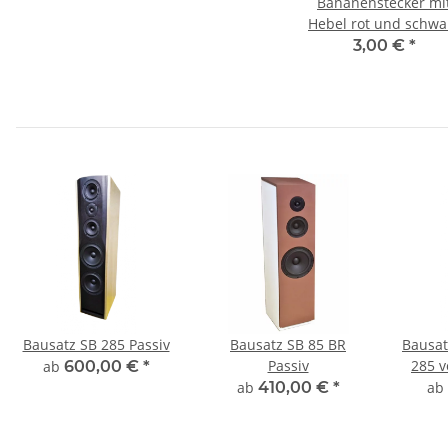
Bananenstecker mi
Hebel rot und schwa
3,00 €
*
Bausatz SB 285 Passiv
Bausatz SB 85 BR
Bausat
Passiv
285 v
ab
600,00 €
*
ab
410,00 €
*
ab