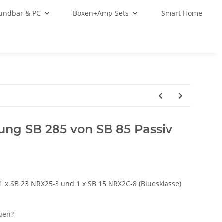
oundbar & PC
Boxen+Amp-Sets
Smart Home
ung SB 285 von SB 85 Passiv
1 x SB 23 NRX25-8 und 1 x SB 15 NRX2C-8 (Bluesklasse)
auen?