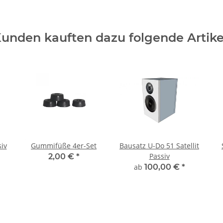
unden kauften dazu folgende Artike
iv
Gummifüße 4er-Set
Bausatz U-Do 51 Satellit
Passiv
2,00 €
*
ab
100,00 €
*