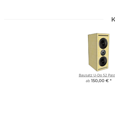
K
Bausatz U-Do 52 Pass
ab
150,00 €
*