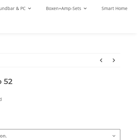
oundbar & PC
Boxen+Amp-Sets
Smart Home
 52
d
ion.