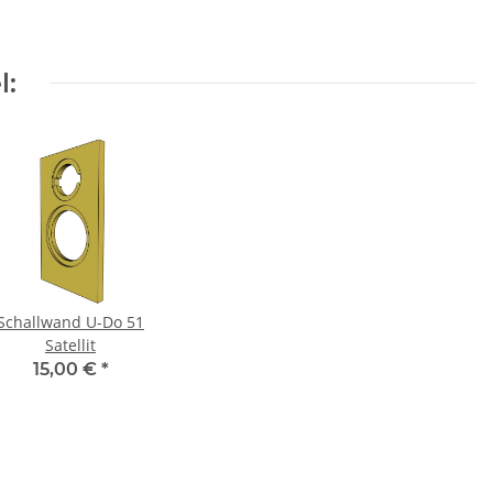
l:
Schallwand U-Do 51
Satellit
15,00 €
*