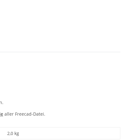
n.
ie
aller Freecad-Datei.
2,0 kg