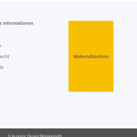
e Informationen
m
recht
Widerrufsbutton
tz
© Acoustic Design Wohlgemuth