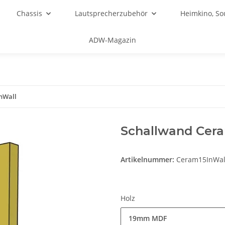
Chassis
Lautsprecherzubehör
Heimkino, S
ADW-Magazin
nWall
Schallwand Cera
Artikelnummer:
Ceram15InWa
Holz
19mm MDF