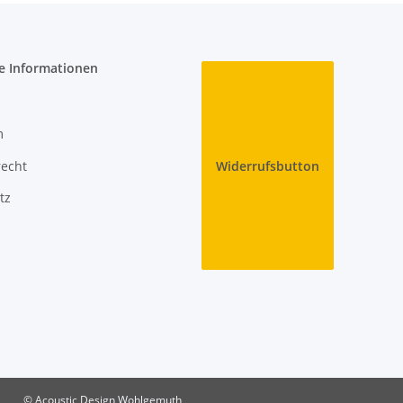
e Informationen
m
recht
Widerrufsbutton
tz
© Acoustic Design Wohlgemuth