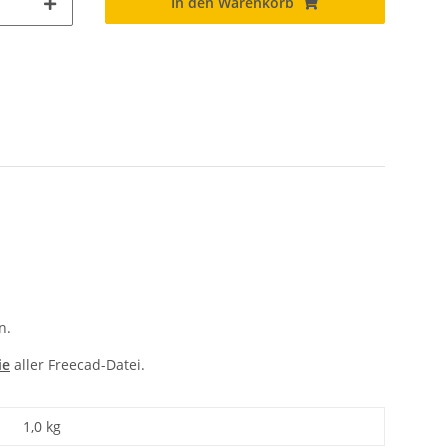
In den Warenkorb
n.
ie
aller Freecad-Datei.
1,0 kg