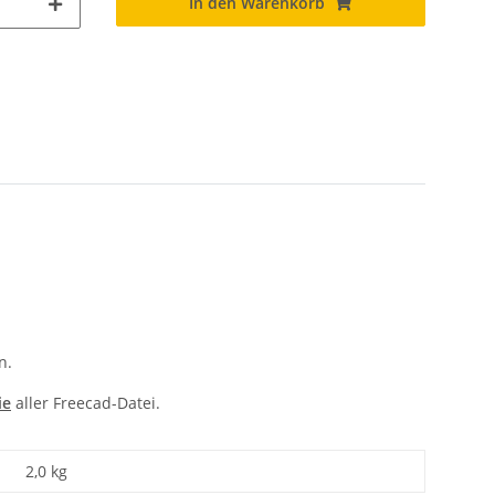
In den Warenkorb
n.
ie
aller Freecad-Datei.
2,0 kg