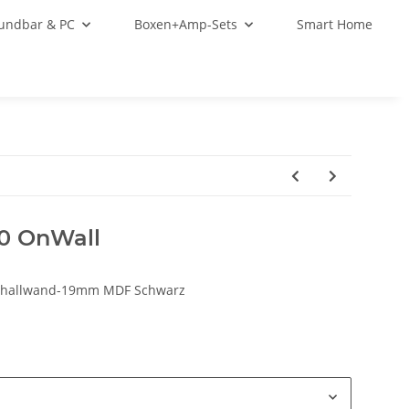
oundbar & PC
Boxen+Amp-Sets
Smart Home
0 OnWall
challwand-19mm MDF Schwarz