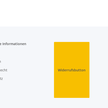
e Informationen
m
recht
Widerrufsbutton
tz